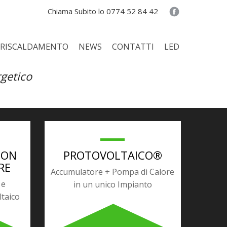
Chiama Subito lo 0774 52 84 42
co – Pompe di Calore
RISCALDAMENTO
NEWS
CONTATTI
LED
ce e Gas
rgetico
CON
PROTOVOLTAICO®
RE
Accumulatore + Pompa di Calore
 e
in un unico Impianto
ltaico