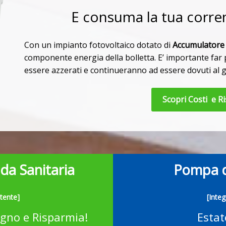
E consuma la tua corre
Con un impianto fotovoltaico dotato di
Accumulatore
componente energia della bolletta. E’ importante far 
essere azzerati e continueranno ad essere dovuti al g
Scopri Costi e R
da Sanitaria
Pompa d
tente]
[Inte
sogno e Risparmia!
Estat