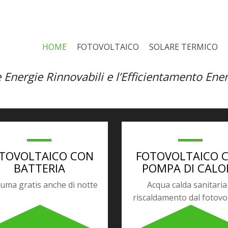
ci Con Batteria – Solare Termi
HOME
FOTOVOLTAICO
SOLARE TERMICO
sparmiare sulle Bollette di Lu
 Energie Rinnovabili e l’Efficientamento Ene
TOVOLTAICO CON
FOTOVOLTAICO 
BATTERIA
POMPA DI CALO
uma gratis anche di notte
Acqua calda sanitaria
riscaldamento dal fotovo